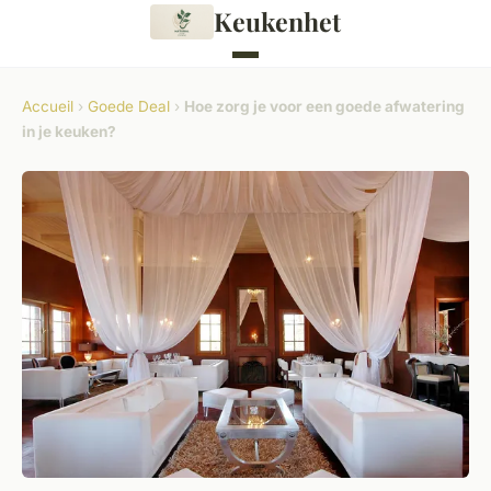
Keukenhet
Accueil
›
Goede Deal
›
Hoe zorg je voor een goede afwatering
in je keuken?