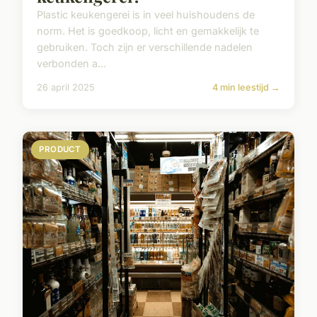
Plastic keukengerei is in veel huishoudens de
norm. Het is goedkoop, licht en gemakkelijk te
gebruiken. Toch zijn er verschillende nadelen
verbonden a...
26 april 2025
4 min leestijd →
PRODUCT