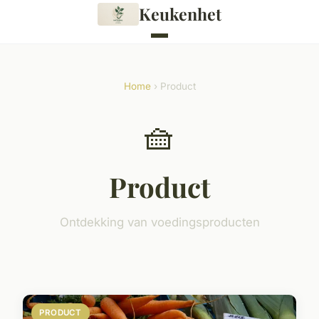
Keukenhet
Home
› Product
🧺
Product
Ontdekking van voedingsproducten
PRODUCT