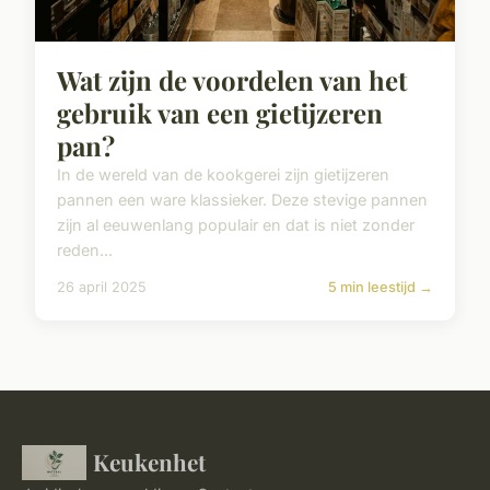
Wat zijn de voordelen van het
gebruik van een gietijzeren
pan?
In de wereld van de kookgerei zijn gietijzeren
pannen een ware klassieker. Deze stevige pannen
zijn al eeuwenlang populair en dat is niet zonder
reden...
26 april 2025
5 min leestijd →
Keukenhet