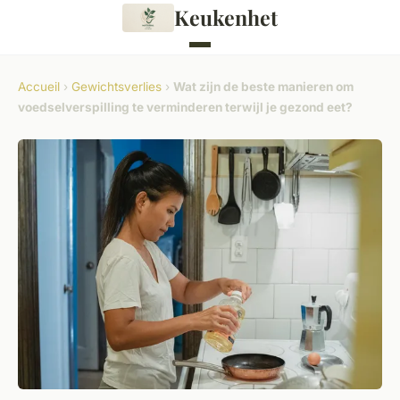
Keukenhet
Accueil
›
Gewichtsverlies
›
Wat zijn de beste manieren om
voedselverspilling te verminderen terwijl je gezond eet?