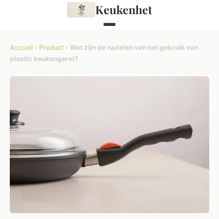
Keukenhet
Accueil
›
Product
›
Wat zijn de nadelen van het gebruik van
plastic keukengerei?