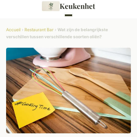
Keukenhet
Accueil
›
Restaurant Bar
›
Wat zijn de belangrijkste
verschillen tussen verschillende soorten oliën?